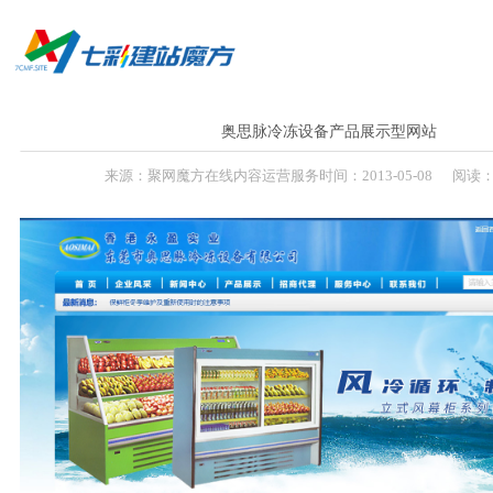
息
首 页
我们更专注
奥思脉冷冻设备产品展示型网站
来源：
聚网魔方在线内容运营服务
时间：
2013-
05-08
阅读：1
品牌型企业官网
”
营销展示型网站
运营维护
/ 每天送
新闻资讯
在线咨询：180 98979252
站群优化
联系方式
品牌型企业官网
营销展示型网站
运营维护
新闻资讯
站群