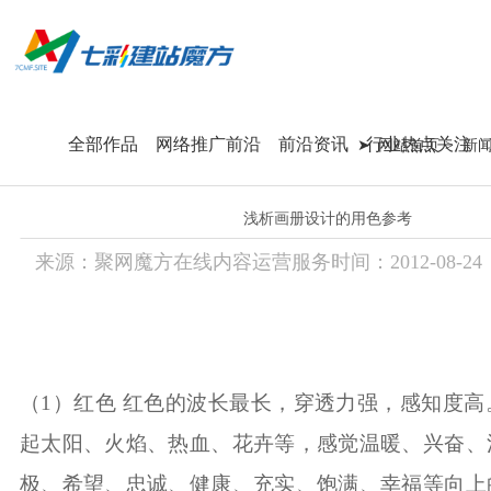
息
首 页
我们更专注
全部作品
网络推广前沿
前沿资讯
行业热点关注
网站首页
新
品牌型企业官网
”
浅析画册设计的用色参考
营销展示型网站
来源：
聚网魔方在线内容运营服务
时间：
2012-
08-24
运营维护
/ 每天送
新闻资讯
在线咨询：180 98979252
站群优化
（
1
）红色 红色的波长最长，穿透力强，感知度高
起太阳、火焰、热血、花卉等，感觉温暖、兴奋、
联系方式
品牌型企业官网
营销展示型网站
运营维护
新闻资讯
站群
极、希望、忠诚、健康、充实、饱满、幸福等向上