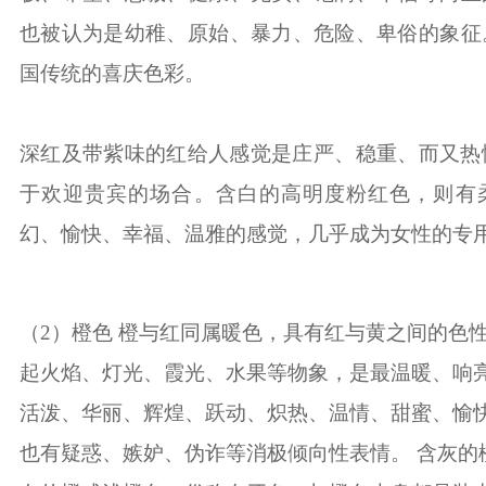
也被认为是幼稚、原始、暴力、危险、卑俗的象征
国传统的喜庆色彩。
深红及带紫味的红给人感觉是庄严、稳重、而又热
于欢迎贵宾的场合。含白的高明度粉红色，则有
传统市场竞争激烈，互联网上仍潜藏着勃勃商机！
幻、愉快、幸福、温雅的感觉，几乎成为女性的专
要开拓广阔的互联网空间，您需要的是一个 “智慧团队
让我们一起来创造更大的奇迹！
（
2
）橙色 橙与红同属暖色，具有红与黄之间的色
在线咨询：180 98979252
起火焰、灯光、霞光、水果等物象，是最温暖、响
活泼、华丽、辉煌、跃动、炽热、温情、甜蜜、愉
也有疑惑、嫉妒、伪诈等消极倾向性表情。
含灰的