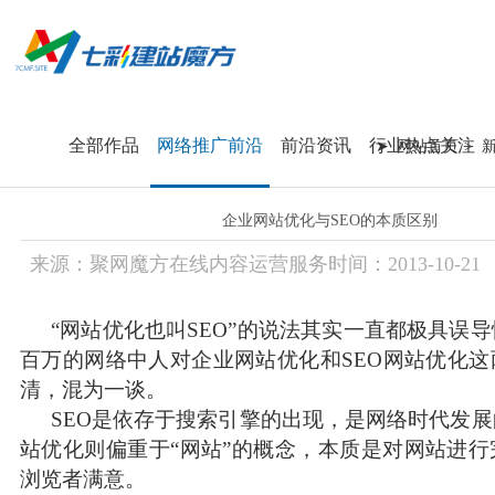
息
首 页
我们更专注
全部作品
网络推广前沿
前沿资讯
行业热点关注
网站首页
品牌型企业官网
”
企业网站优化与SEO的本质区别
营销展示型网站
来源：
聚网魔方在线内容运营服务
时间：
2013-
10-21
运营维护
“网站优化也叫SEO”的说法其实一直都极具误
/ 每天送
新闻资讯
百万的网络中人对企业网站优化和SEO网站优化
在线咨询：180 98979252
清，混为一谈。
站群优化
SEO是依存于搜索引擎的出现，是网络时代发
站优化则偏重于“网站”的概念，本质是对网站进
联系方式
浏览者满意。
品牌型企业官网
营销展示型网站
运营维护
新闻资讯
站群